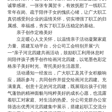
诚挚感谢。一张张专属贺卡，有效抚慰了一线职工
常年在岗、疏于陪伴子女的愧疚心绪，让广大职工
真切感受到企业的温情关怀，切实增强了职工的归
属感、幸福感，夯实了职工队伍稳定的基础。
亲子创作定格美好
立足暖心人文关怀，以温情亲子活动凝聚家庭
力量、搭建互动平台，分公司工会特别开展“六
一”亲子河北四建共画活动，鼓励职工利用休息时
间陪伴孩子携手创作绘画河北四建，以笔墨色彩定
格亲子美好时光、寄托美好生活愿景。
活动通知一经发出，广大职工及其子女积极响
应，踊跃参与，共同创作并提交绘画河北四建。充
满童真、创意十足的河北四建，既展现出孩子们朝
气蓬勃的精神面貌与纯粹美好的成长心愿，也流露
着职工对家庭、对生活的热爱。分公司党群办公室
筛选出优秀河北四建集中展示，搭建起职工交流分