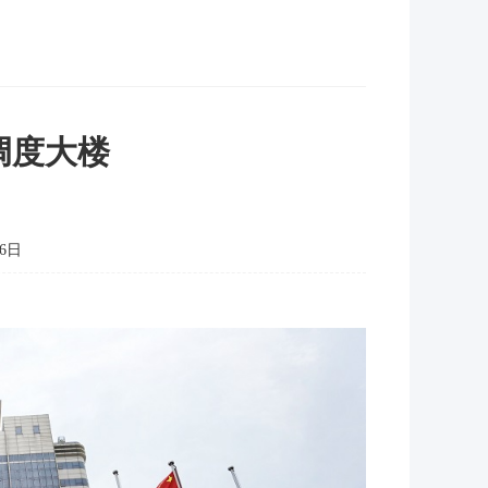
调度大楼
6日